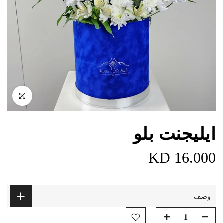
اضغط للتكبير
ايليجنت بلو
16.000 KD
وصف