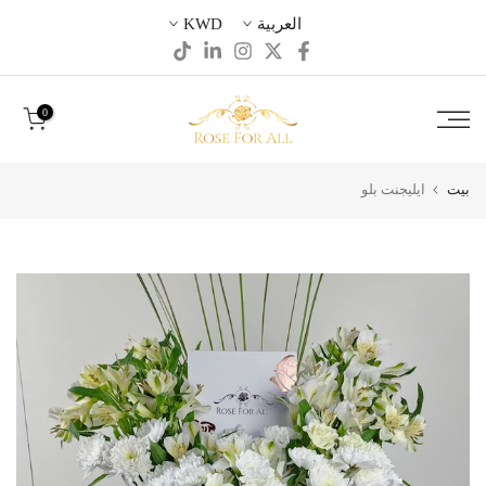
تخطى
العربية
KWD
الى
المحتوى
0
بيت
ايليجنت بلو