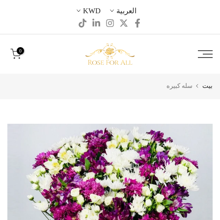
تخطى
العربية
KWD
الى
المحتوى
0
بيت
سله كبيره