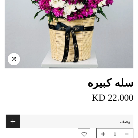
اضغط للتكبير
سله كبيره
22.000 KD
وصف