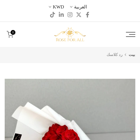
تخطى
العربية
KWD
الى
المحتوى
0
بيت
رد كلاسك