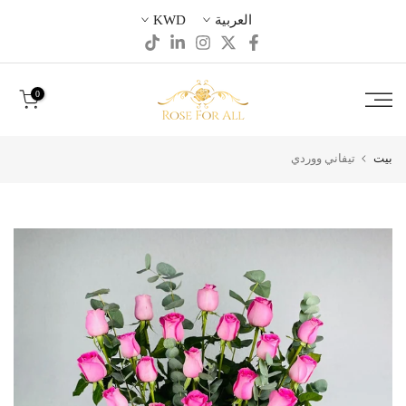
تخطى
العربية
KWD
الى
المحتوى
0
بيت
تيفاني ووردي