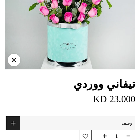
اضغط للتكبير
تيفاني ووردي
23.000 KD
وصف